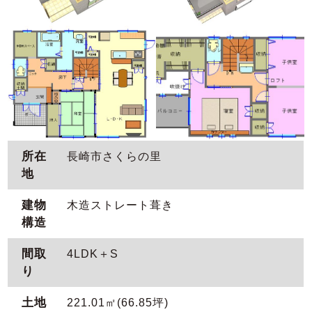
所在
長崎市さくらの里
地
建物
木造ストレート葺き
構造
間取
4LDK＋S
り
土地
221.01㎡(66.85坪)