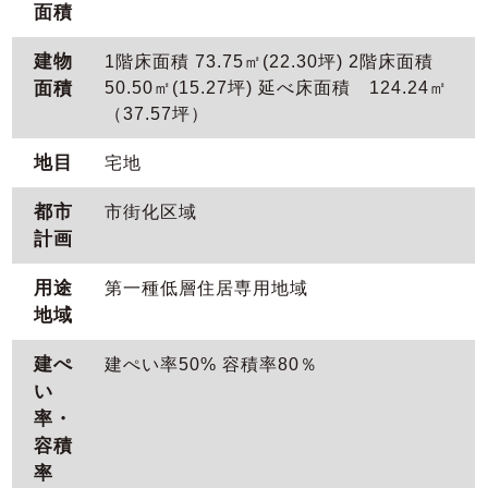
面積
建物
1階床面積 73.75㎡(22.30坪) 2階床面積
面積
50.50㎡(15.27坪) 延べ床面積 124.24㎡
（37.57坪）
地目
宅地
都市
市街化区域
計画
用途
第一種低層住居専用地域
地域
建ぺ
建ぺい率50% 容積率80％
い
率・
容積
率